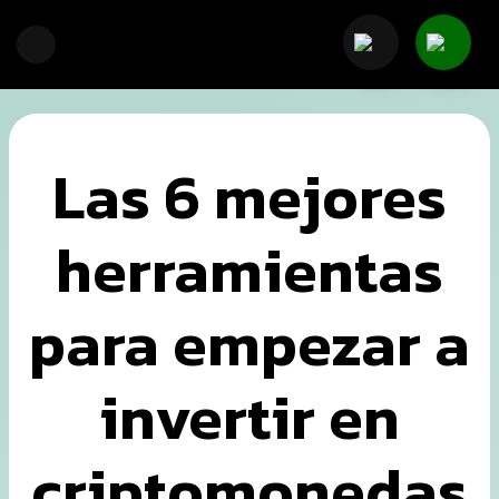
Ir
Main
Nosotros
al
Men
contenido
Las 6 mejores
Programa
Empresas
herramientas
Aprende
para empezar a
Quiero
invertir en
criptomonedas