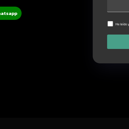
hatsapp
He leído 